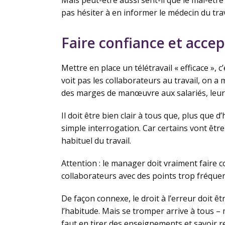
Mais peut-être aussi sent-il que le mal-êtr
pas hésiter à en informer le médecin du trav
Faire confiance et accep
Mettre en place un télétravail « efficace », 
voit pas les collaborateurs au travail, on a 
des marges de manœuvre aux salariés, leur 
Il doit être bien clair à tous que, plus que
simple interrogation. Car certains vont être
habituel du travail.
Attention : le manager doit vraiment faire co
collaborateurs avec des points trop fréquen
De façon connexe, le droit à l’erreur doit êt
l’habitude. Mais se tromper arrive à tous –
faut en tirer des enseignements et savoir r