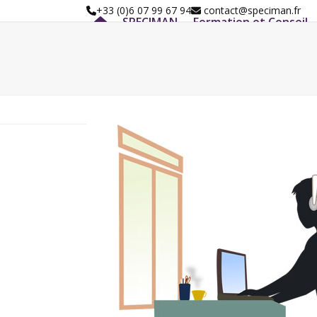
Skip
+33 (0)6 07 99 67 94
contact@speciman.fr
SPECIMAN
Formation et Conseil
to
content