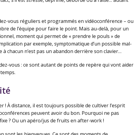
act, s’il est stressé, déprimé, débordé ou à l’aise… autant
endez-vous réguliers et programmés en vidéoconférence – ou
e de l’équipe pour faire le point. Mais au-delà, pour un
ionnel, moment qui permet de « prendre le pouls » de
implication par exemple, symptomatique d’un possible mal-
e à chacun n’est pas un abandon derrière son clavier…
z-vous : ce sont autant de points de repère qui vont aider
 temps.
ité
 ! À distance, il est toujours possible de cultiver l’esprit
idéoconférences peuvent avoir du bon. Pourquoi ne pas
ixe ? Ou un apéro/jus de fruits en after-work !
ien sont les bienvenues. Ce sont des moments de