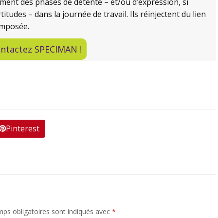
riment des phases de détente – et/ou d’expression, si
tudes – dans la journée de travail. Ils réinjectent du lien
 imposée.
ntactez SPECIMAN !
Pinterest
ps obligatoires sont indiqués avec
*