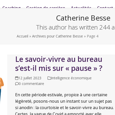
Coaching
Gestion de carrière
Actualités
Contact
Catherine Besse
This author has written 244 ar
Accueil
»
Archives pour Catherine Besse
»
Page 4
Le savoir-vivre au bureau
s’est-il mis sur « pause » ?
12 juillet 2023
Intelligence économique
0 commentaire
En cette période estivale, propice à une certaine
légèreté, posons-nous un instant sur un sujet pas
si anodin : la courtoisie et le savoir-vivre au bureau.
Certes, la vague de Covid a emporté avec elle