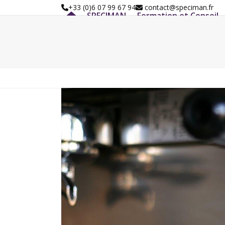
Skip
+33 (0)6 07 99 67 94
contact@speciman.fr
SPECIMAN
Formation et Conseil
to
content