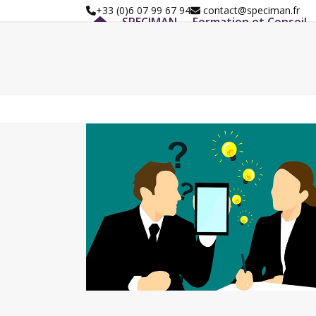
Skip
+33 (0)6 07 99 67 94
contact@speciman.fr
SPECIMAN
Formation et Conseil
to
content